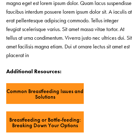
magna eget est lorem ipsum dolor. Quam lacus suspendisse
faucibus interdum posuere lorem ipsum dolor sit. A iaculis at
erat pellentesque adipiscing commodo. Tellus integer
feugiat scelerisque varius. Sit amet massa vitae tortor. At
tellus at urna condimentum. Viverra justo nec ultrices dui. Sit
amet facilisis magna etiam. Dui ut ornare lectus sit amet est
placerat in
Additional Resources:
Common Breastfeeding Issues and
Solutions
Breastfeeding or Bottle-feeding:
Breaking Down Your Options