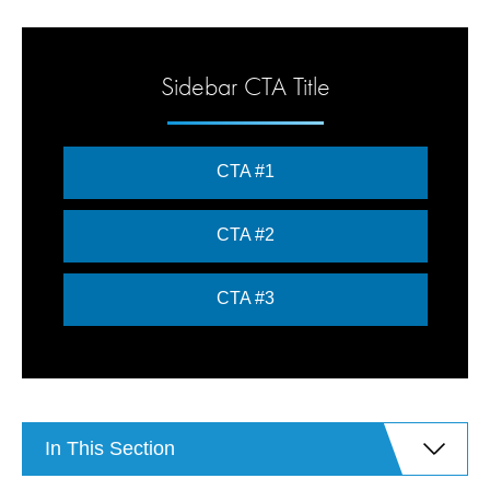
Sidebar CTA Title
CTA #1
CTA #2
CTA #3
In This Section